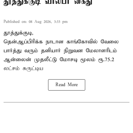
தூத்துக்குடி வாலிபர் கைது
Published on
:
08 Aug 2026, 3:33 pm
தூத்துக்குடி,
தென்ஆப்பிரிக்க நாடான
காங்கோ
வில் வேலை
பார்த்து வரும் தனியார் நிறுவன மேலாளரிடம்
ஆன்லைன் முதலீட்டு மோசடி மூலம் ரூ.75.2
லட்சம் சுருட்டிய
Read More