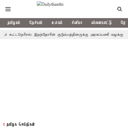
தமிழகம்
தேசியம்
உலகம்
சினிமா
விளையாட்டு
ஜோத
ூட்டநெரிசல்: இறந்தோரின் குடும்பத்தினருக்கு அரசுப்பணி வழக்கு; வரும் 14
தமிழக செய்திகள்