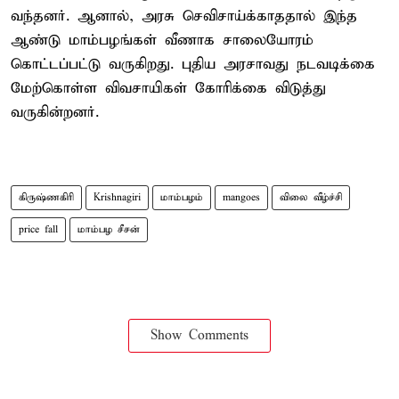
வந்தனர். ஆனால், அரசு செவிசாய்க்காததால் இந்த
ஆண்டு மாம்பழங்கள் வீணாக சாலையோரம்
கொட்டப்பட்டு வருகிறது. புதிய அரசாவது நடவடிக்கை
மேற்கொள்ள விவசாயிகள் கோரிக்கை விடுத்து
வருகின்றனர்.
கிருஷ்ணகிரி
Krishnagiri
மாம்பழம்
mangoes
விலை வீழ்ச்சி
price fall
மாம்பழ சீசன்
Show Comments