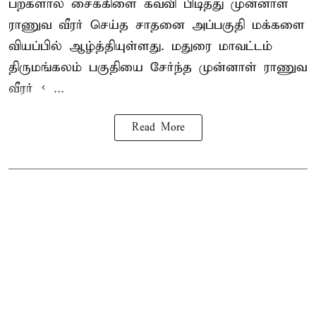
பற்களால் சைக்கிளை கவ்வி பிடித்து முன்னாள்
ராணுவ வீரர் செய்த சாதனை அப்பகுதி மக்களை
வியப்பில் ஆழ்த்தியுள்ளது. மதுரை மாவட்டம்
திருமங்கலம் பகுதியை சேர்ந்த
முன்னாள் ராணுவ
வீரர் < ...
Read More