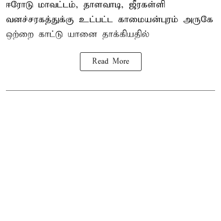
ஈரோடு மாவட்டம்,
தாளவாடி
, ஜீரகள்ளி
வனச்சரகத்துக்கு உட்பட்ட காமையன்புரம் அருகே
ஒற்றை காட்டு
யானை தாக்கி
யதில்
Read More