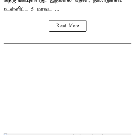
நெருங்கியுள்ளது. இதனால் தேனி, திண்டுக்கல்
உள்ளிட்ட 5 மாவட ...
Read More