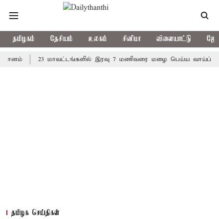
தமிழகம்
தேசியம்
உலகம்
சினிமா
விளையாட்டு
ஜோத
்
23 மாவட்டங்களில் இரவு 7 மணிவரை மழை பெய்ய வாய்ப்பு
கொ
தமிழக செய்திகள்