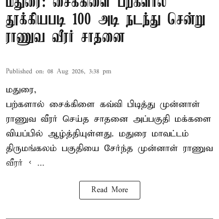
மதுரை: சைக்கிளை பற்களால்
தூக்கியபடி 100 அடி நடந்து சென்று
ராணுவ வீரர் சாதனை
Published on
:
08 Aug 2026, 3:38 pm
மதுரை,
பற்களால் சைக்கிளை கவ்வி பிடித்து முன்னாள்
ராணுவ வீரர் செய்த சாதனை அப்பகுதி மக்களை
வியப்பில் ஆழ்த்தியுள்ளது. மதுரை மாவட்டம்
திருமங்கலம் பகுதியை சேர்ந்த
முன்னாள் ராணுவ
வீரர் < ...
Read More