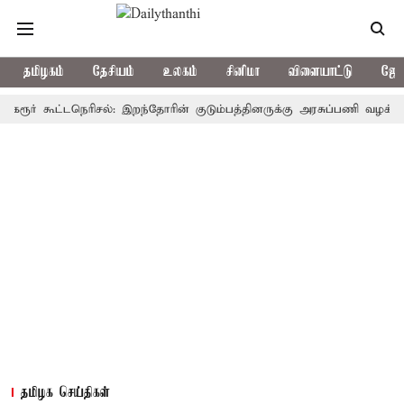
தமிழகம்
தேசியம்
உலகம்
சினிமா
விளையாட்டு
ஜோத
் கூட்டநெரிசல்: இறந்தோரின் குடும்பத்தினருக்கு அரசுப்பணி வழக்கு; வரும் 
தமிழக செய்திகள்