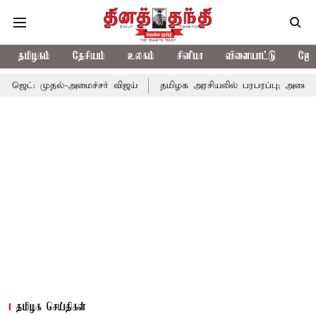
தமிழகம்
தேசியம்
உலகம்
சினிமா
விளையாட்டு
ஜோத
்-அமைச்சர் விஜய்
தமிழக அரசியலில் பரபரப்பு; அமைச்சர் ஆனந்த் உட
தமிழக செய்திகள்