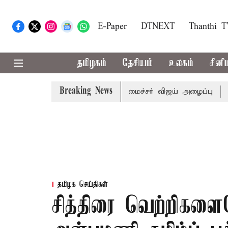
E-Paper
DTNEXT
Thanthi 
தமிழகம்
தேசியம்
உலகம்
சினி
Breaking News
்கள் கூட்டத்துக்கு முதல்-அமைச்சர் விஜய் அழைப்பு
முன்னாள
தமிழக செய்திகள்
சித்திரை வெற்றிகளை