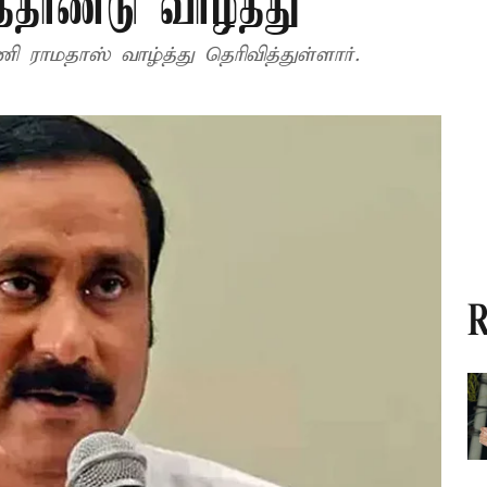
்தாண்டு வாழ்த்து
ி ராமதாஸ் வாழ்த்து தெரிவித்துள்ளார்.
R