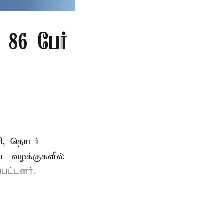
86 பேர்
ி, தொடர்
ட்ட வழக்குகளில்
பட்டனர்.