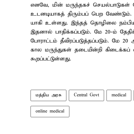
எனவே, மின் மருந்​தகச் செயல்​பாடு​
உடனடி​யாகத் திரும்​பப் பெற வேண்​டும். மர
யாகி உள்​ளது. இந்தத் தொழிலை நம்​பி​யு
இதனால் பாதிக்​கப்​படும். மே 20-ம் தேதிக்
போராட்​டம் தீவிரப்படுத்​தப்​படும். மே
கால மருந்​துகள் தடை​யின்றி கிடைக்கப் ஏற
கூறப்பட்டுள்ளது.
மத்திய அரசு
Central Govt
medical
online medical