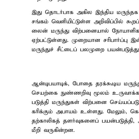
இது தொடர்​பாக அகில இந்​திய மருந்தக உ
சங்​கம் வெளியிட்டுள்ள அறிவிப்பில் கூறப்ப
லைன் மருந்து விற்பனை​யால் நோயாளி​களின் 
ஏற்பட்டுள்ளது. முறை​யான சரி​பார்ப்பு இன்
மருந்​துச் சீட்​டைப் பலமுறை பயன்படுத்
ஆன்​டிப​யாடிக், போதை தரக்​கூடிய மருந்​த
செயற்கை நுண்​ணறிவு மூலம் உரு​வாக்​கப்​
படுத்தி மருந்​துகள் விற்​பனை செய்​யப்​படு
கரிக்​கும் அபா​யம் உள்​ளது. மேலும், கொ
தற்காலிகத் தளர்​வு​களைப் பயன்​படுத்​
மீறி வரு​கின்​றன.