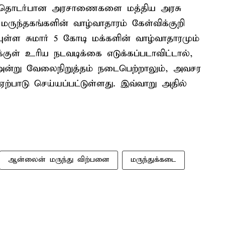
கள் தொடர்​பான அரசாணை​களை மத்திய அரசு
ுந்​தகங்​களின் வாழ்​வா​தா​ரம் கேள்விக்​குறி​
ள்ள சுமார் 5 கோடி மக்​களின் வாழ்வாதா​ர​மும்
​குள் உரிய நடவடிக்கை எடுக்​கப்​ப​டா​விட்​டால்,
 20 அன்று வேலைநிறுத்​தம் நடைபெற்றாலும், அவசர
்​பாடு செய்யப்​பட்​டுள்​ளது. இவ்​வாறு அதில்
ஆன்லைன் மருந்து விற்பனை
மருந்துக்கடை