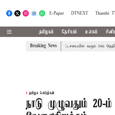
E-Paper
DTNEXT
Thanthi 
தமிழகம்
தேசியம்
உலகம்
சினி
Breaking News
ை எச்சரிக்கை
புதுச்சேரி சட்டசபையில் வரும் 24ம் தேதி பட்
தமிழக செய்திகள்
நாடு முழுவதும் 20-ம