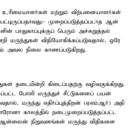
ரிமை​யாளர்​கள் மற்றும் விற்​பனை​யாளர்​கள்
ட்டிருப்பதாவது:- முறைப்​படுத்​தப்​ப​டாத ஆன்​
பாது​காப்​புக்குப் பெரும் அச்​சுறுத்​தல்
றி மருந்​துகள் விநியோகிக்​கப்​படு​வ​தால், ஒரே
தும் அவல நிலை காணப்​படு​கிறது.
ுகள் தடை​யின்றி கிடைப்​ப​தற்கு வழி​வகுக்​கிறது.
பட்ட போலி மருந்​துச் சீட்​டு​களைப் பயன்​
​வ​தால், மருந்து எதிர்ப்புத்திறன் (ஏஎம்​ஆர்) அதி​
ரோனா காலத்​தில் நடை​முறைப்​படுத்​தப்​பட்ட
தி, ஆன்லைன் நிறுவனங்கள் மருந்து விதி​களை