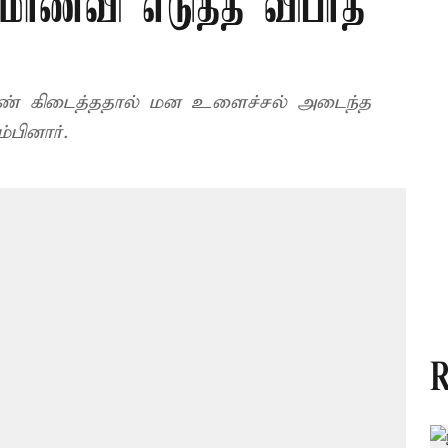
 மாணவி எடுத்த விபரீத
பெண் கிடைத்ததால் மன உளைச்சல் அடைந்த
பினார்.
R