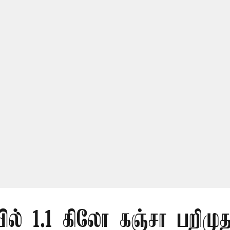
ல் 1.1 கிலோ கஞ்சா பறிமுத