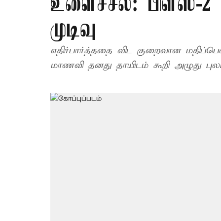
உளைச்சல்: பிளஸ்-2
முடிவு
எதிர்பார்த்ததை விட குறைவான மதிப்
மாணவி தனது தாயிடம் கூறி அழுது புலம்