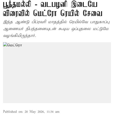
பூந்தமல்லி - வடபழனி இடையே
விரைவில் மெட்ரோ ரெயில் சேவை
இந்த ஆண்டு பிப்ரவரி மாதத்தில் ரெயில்வே பாதுகாப்பு
ஆணையர் நிபந்தனையுடன் கூடிய ஒப்புதலை மட்டுமே
வழங்கியிருந்தார்.
Published on
:
28 May 2026, 11:34 am