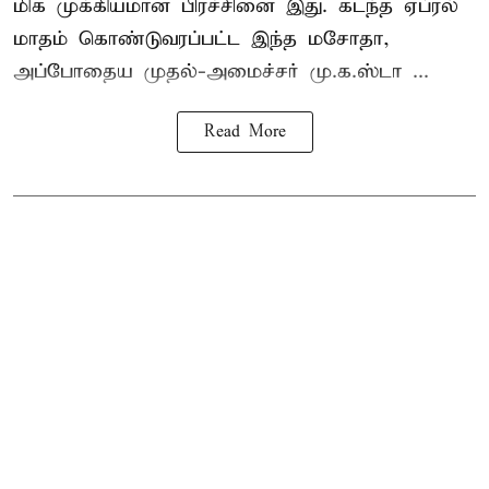
மிக முக்கியமான பிரச்சினை இது. கடந்த ஏப்ரல்
மாதம் கொண்டுவரப்பட்ட இந்த மசோதா,
அப்போதைய முதல்-அமைச்சர் மு.க.ஸ்டா ...
Read More