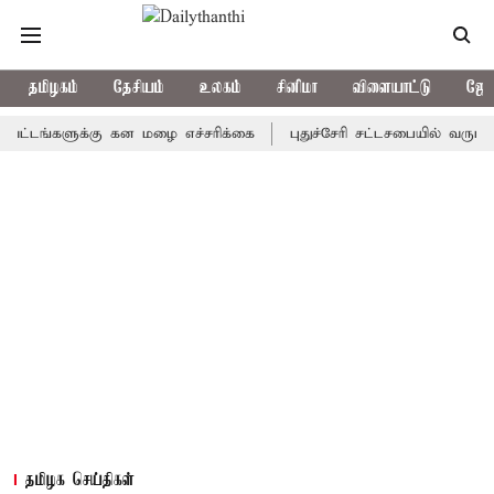
தமிழகம்
தேசியம்
உலகம்
சினிமா
விளையாட்டு
ஜோத
்களுக்கு கன மழை எச்சரிக்கை
புதுச்சேரி சட்டசபையில் வரும் 24ம் 
தமிழக செய்திகள்