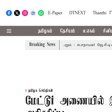
E-Paper
DTNEXT
Thanthi 
தமிழகம்
தேசியம்
உலகம்
சினி
Breaking News
ர் 8-ந் தேதி வரை நடைபெறும் - சபாநாயகர் ஜே.சி.டி.பிரபாகர்
தமிழக செய்திகள்
மேட்டூர் அணையில் இரு