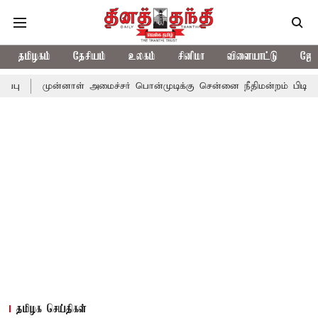
தமிழகம்
தேசியம்
உலகம்
சினிமா
விளையாட்டு
ஜோத
ன்னாள் அமைச்சர் பொன்முடிக்கு சென்னை நீதிமன்றம் பிடிவாராண்ட்
தமிழக செய்திகள்