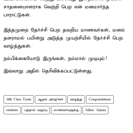
சாதனையாளராக வெற்றி பெற என் மனமார்ந்த
பாராட்டுகள்.
இந்தமுறை தேர்ச்சி பெற தவறிய மாணவர்கள், மனம்
தளராமல் பயின்று அடுத்த முயற்சியில் தேர்ச்சி பெற
வாழ்த்துகள்.
நம்பிக்கையோடு இருங்கள், நம்மால் முடியும்!
இவ்வாறு அதில் தெரிவிக்கப்பட்டுள்ளது.
10th Class Exam
ஆதவ் அர்ஜுனா
வாழ்த்து
Congratulations
students
பத்தாம் வகுப்பு
மாணவர்களுக்கு
Adhav Arjuna