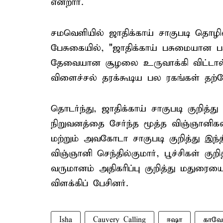
என்றார்.
சமவெளியில் ஜாதிக்காய் சாகுபடி தொழில்
பேசுகையில், "ஜாதிக்காய் பசுமையான ப
தேவையான சூழலை உருவாக்கி விட்டால் 
விளைச்சல் தரக்கூடிய பல ரகங்கள் தற்ப
தொடர்ந்து, ஜாதிக்காய் சாகுபடி குறித்த
நிறுவனத்தை சேர்ந்த மூத்த விஞ்ஞானி
மற்றும் அவகோடா சாகுபடி குறித்து இந
விஞ்ஞானி செந்தில்குமார், பூச்சிகள் குற
வருமானம் அதிகரிப்பு குறித்து மதுரைய
விளக்கிப் பேசினர்.
Isha
Cauvery Calling
ஈஷா
காவேர