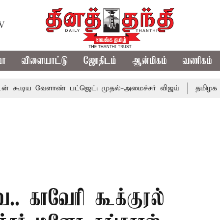
TV
மா
விளையாட்டு
ஜோதிடம்
ஆன்மிகம்
வணிகம்
 வேளாண் பட்ஜெட்: முதல்-அமைச்சர் விஜய்
தமிழக அரசியலி
.. காவேரி கூக்குரல்