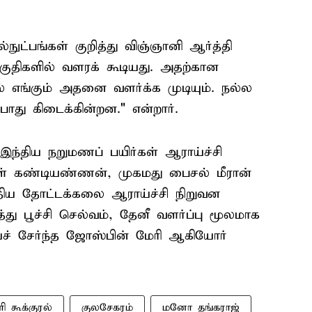
நுட்பங்கள் குறித்து விஞ்ஞானி ஆர்த்தி
குதிகளில் வளரக் கூடியது. அதற்கான
எங்கும் அதனை வளர்க்க முடியும். நல்ல
ோது கிடைக்கின்றன." என்றார்.
ு இந்திய நறுமணப் பயிர்கள் ஆராய்ச்சி
கள் கண்டியண்ணன், முகமது பைசல் மீரான்
்திய தோட்டக்கலை ஆராய்ச்சி நிறுவன
ித்து பூச்சி செல்வம், தேனீ வளர்ப்பு மூலமாக
ைச் சேர்ந்த ஜோஸ்பின் மேரி ஆகியோர்
ி கூக்குரல்
குலசேகரம்
மனோ தங்கராஜ்