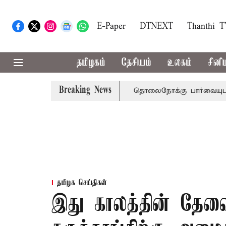
E-Paper
DTNEXT
Thanthi 
தமிழகம்
தேசியம்
உலகம்
சினி
Breaking News
நீதிமன்றம் பிடிவாராண்ட்
தொலைநோக்கு பார்வையுடன் கூடிய
தமிழக செய்திகள்
இது காலத்தின் தேவை