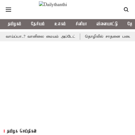
தமிழகம்
தேசியம்
உலகம்
சினிமா
விளையாட்டு
ஜோத
்ப்பா..? வானிலை மையம் அப்டேட்
தொழிலில் சாதனை படைக்க வாய்ப்பு
தமிழக செய்திகள்