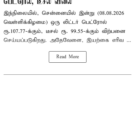
பெட்ரோல், டீசல் விலை
இந்நிலையில், சென்னையில் இன்று (08.08.2026
வெள்ளிக்கிழமை) ஒரு லிட்டர் பெட்ரோல்
ரூ.107.77-க்கும், டீசல் ரூ. 99.55-க்கும் விற்பனை
செய்யப்படுகிறது. அதேவேளை, இயற்கை எரிவ ...
Read More