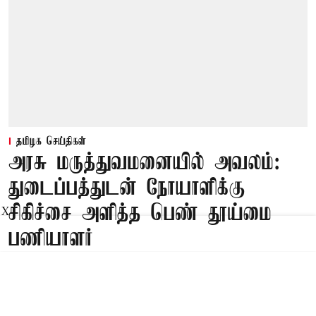
தமிழக செய்திகள்
அரசு மருத்துவமனையில் அவலம்:
துடைப்பத்துடன் நோயாளிக்கு
சிகிச்சை அளித்த பெண் தூய்மை
X
பணியாளர்
Published on
:
09 Aug 2026, 5:46 am
திருவண்ணாமலை,