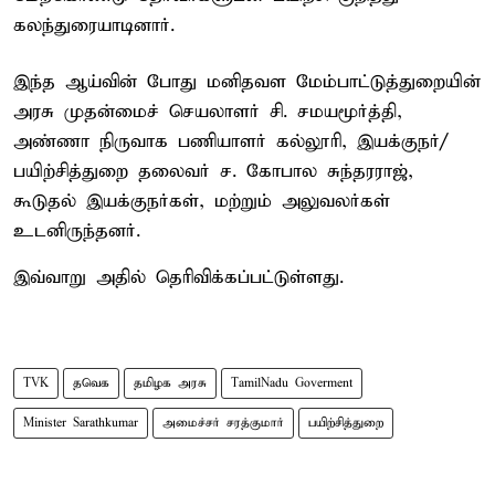
கலந்துரையாடினார்.
இந்த ஆய்வின் போது மனிதவள மேம்பாட்டுத்துறையின்
அரசு முதன்மைச் செயலாளர் சி. சமயமூர்த்தி,
அண்ணா நிருவாக பணியாளர் கல்லூரி, இயக்குநர்/
பயிற்சித்துறை தலைவர் ச. கோபால சுந்தரராஜ்,
கூடுதல் இயக்குநர்கள், மற்றும் அலுவலர்கள்
உடனிருந்தனர்.
இவ்வாறு அதில் தெரிவிக்கப்பட்டுள்ளது.
TVK
தவெக
தமிழக அரசு
TamilNadu Goverment
Minister Sarathkumar
அமைச்சர் சரத்குமார்
பயிற்சித்துறை