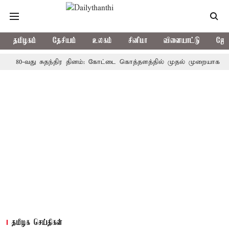
தமிழகம்
தேசியம்
உலகம்
சினிமா
விளையாட்டு
ஜோத
0-வது சுதந்திர தினம்: கோட்டை கொத்தளத்தில் முதல் முறையாக தேசிய கொட
தமிழக செய்திகள்