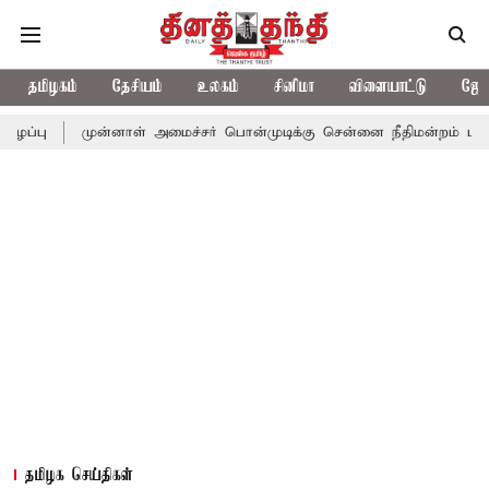
தமிழகம்
தேசியம்
உலகம்
சினிமா
விளையாட்டு
ஜோத
முன்னாள் அமைச்சர் பொன்முடிக்கு சென்னை நீதிமன்றம் பிடிவாராண்ட்
தமிழக செய்திகள்