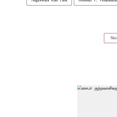
Nageswara Rao Park
Minister P. Venkatar
Sh