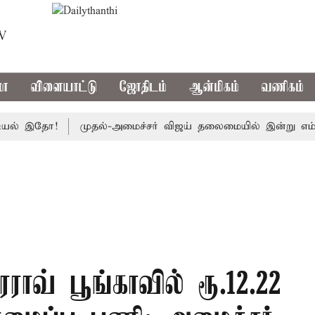
TV
மா
விளையாட்டு
ஜோதிடம்
ஆன்மிகம்
வணிகம்
 இதோ!
முதல்-அமைச்சர் விஜய் தலைமையில் இன்று எம்.பி.க்கள் க
ராவ் பூங்காவில் ரூ.12.22