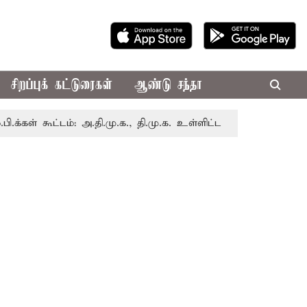
சிறப்புக் கட்டுரைகள்
ஆண்டு சந்தா
ூட்டம்: அ.தி.மு.க., தி.மு.க. உள்ளிட்ட எதிர்க்கட்சிகள் புறக்கணி