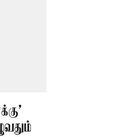
்கு’
ுவதும்