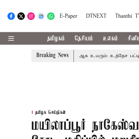
E-Paper
DTNEXT
Thanthi 
தமிழகம்
தேசியம்
உலகம்
சினி
Breaking News
ிழக மக்களவை தொகுதிகள் 59 ஆக உயரும்: உத்தேச பட்டியல்
தமிழக செய்திகள்
மயிலாப்பூர் நாகேஸ்வர