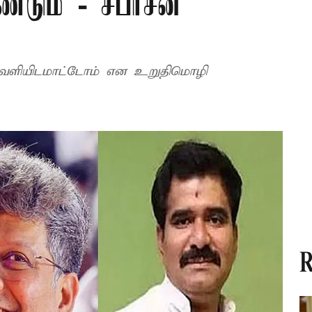
்டும் - சபரீசன்
 வெளியிடமாட்டோம் என உறுதிமொழி
R