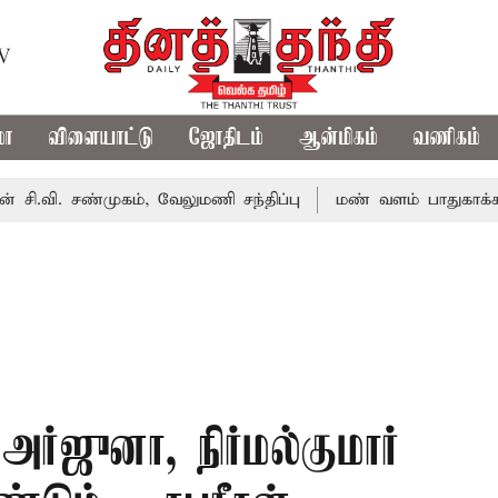
TV
மா
விளையாட்டு
ஜோதிடம்
ஆன்மிகம்
வணிகம்
சண்முகம், வேலுமணி சந்திப்பு
மண் வளம் பாதுகாக்க ரசாயன
்ஜுனா, நிர்மல்குமார்