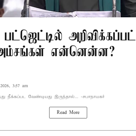
பட்ஜெட்டில் அறிவிக்கப்பட
 அம்சங்கள் என்னென்ன?
2026, 3:57 am
்து நீக்கப்பட வேண்டியது இருந்தால்... -சபாநாயகர்
Read More