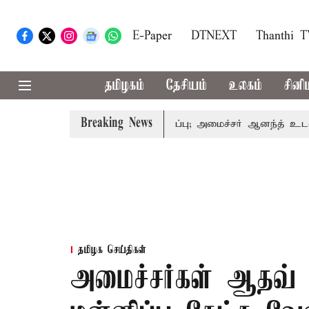
E-Paper
DTNEXT
Thanthi 
தமிழகம்
தேசியம்
உலகம்
சினி
Breaking News
தமிழக அரசியலில் பரபரப்பு; அமைச்சர் ஆனந்த் உடன் சி.வி. 
தமிழக செய்திகள்
அமைச்சர்கள் ஆதவ் அர