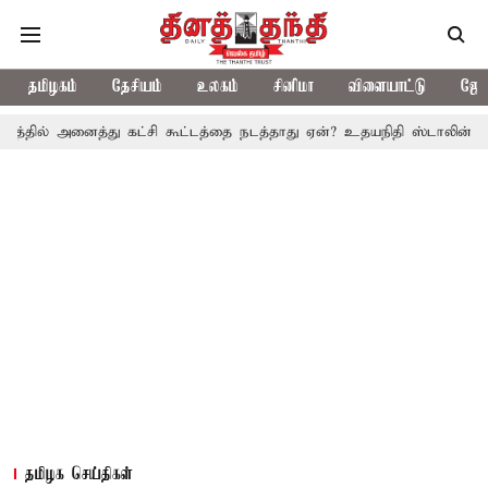
தமிழகம்
தேசியம்
உலகம்
சினிமா
விளையாட்டு
ஜோத
ைத்து கட்சி கூட்டத்தை நடத்தாது ஏன்? உதயநிதி ஸ்டாலின் கேள்வி
த.
தமிழக செய்திகள்