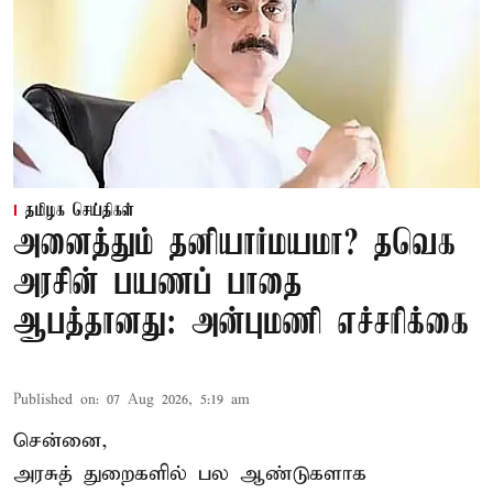
தமிழக செய்திகள்
அனைத்தும் தனியார்மயமா? தவெக
அரசின் பயணப் பாதை
ஆபத்தானது: அன்புமணி எச்சரிக்கை
Published on
:
07 Aug 2026, 5:19 am
சென்னை,
அரசுத் துறைகளில் பல ஆண்டுகளாக