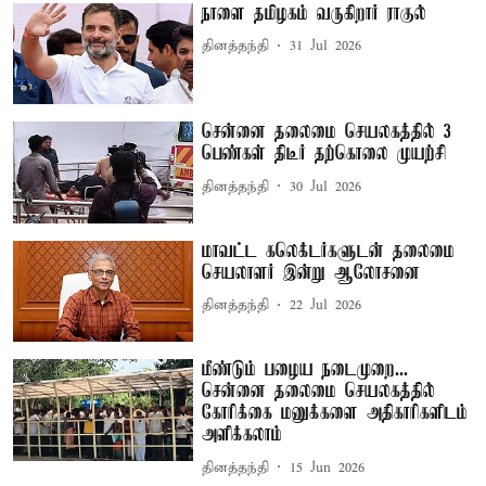
நாளை தமிழகம் வருகிறார் ராகுல்
தினத்தந்தி
31 Jul 2026
சென்னை தலைமை செயலகத்தில் 3
பெண்கள் திடீர் தற்கொலை முயற்சி
தினத்தந்தி
30 Jul 2026
மாவட்ட கலெக்டர்களுடன் தலைமை
செயலாளர் இன்று ஆலோசனை
தினத்தந்தி
22 Jul 2026
மீண்டும் பழைய நடைமுறை...
சென்னை தலைமை செயலகத்தில்
கோரிக்கை மனுக்களை அதிகாரிகளிடம்
அளிக்கலாம்
தினத்தந்தி
15 Jun 2026