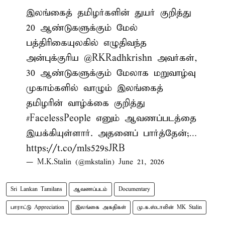
இலங்கைத் தமிழர்களின் துயர் குறித்து
20 ஆண்டுகளுக்கும் மேல்
பத்திரிகையுலகில் எழுதிவந்த
அன்புக்குரிய @RKRadhkrishn அவர்கள்,
30 ஆண்டுகளுக்கும் மேலாக மறுவாழ்வு
முகாம்களில் வாழும் இலங்கைத்
தமிழரின் வாழ்க்கை குறித்து
#FacelessPeople
எனும் ஆவணப்படத்தை
இயக்கியுள்ளார். அதனைப் பார்த்தேன்;…
https://t.co/mls529sJRB
— M.K.Stalin (@mkstalin)
June 21, 2026
Sri Lankan Tamilans
ஆவணப்படம்
Documentary
பாராட்டு Appreciation
இலங்கை அகதிகள்
மு.க.ஸ்டாலின் MK Stalin