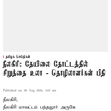
தமிழக செய்திகள்
நீலகிரி: தேயிலை தோட்டத்தில்
சிறுத்தை உலா - தொழிலாளர்கள் பீதி
Published on
:
08 Aug 2026, 3:03 am
நீலகிரி,
நீலகிரி மாவட்டம் பந்தலூர் அருகே