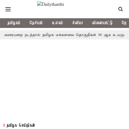
தமிழகம்
தேசியம்
உலகம்
சினிமா
விளையாட்டு
ஜோத
யறை நடந்தால் தமிழக மக்களவை தொகுதிகள் 59 ஆக உயரும்: உத்தேச
தமிழக செய்திகள்