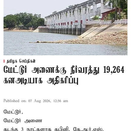
தமிழக செய்திகள்
மேட்டூர் அணைக்கு நீர்வரத்து 19,264
கனஅடியாக அதிகரிப்பு
Published on
:
07 Aug 2026, 12:56 am
மேட்டூர்,
மேட்டூர் அணை
கடந்த 3 நாட்களாக கபினி, கே.ஆர்.எஸ்.