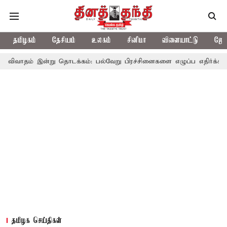
தமிழகம்
தேசியம்
உலகம்
சினிமா
விளையாட்டு
ஜோத
ன்று தொடக்கம்: பல்வேறு பிரச்சினைகளை எழுப்ப எதிர்க்கட்சிகள் திட்டம
தமிழக செய்திகள்