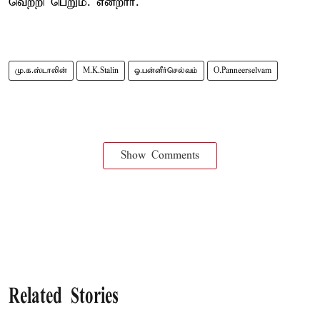
வெற்றி பெறும். என்றார்.
மு.க.ஸ்டாலின்
M.K.Stalin
ஓ.பன்னீர்செல்வம்
O.Panneerselvam
Show Comments
Related Stories