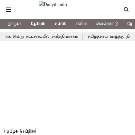
தமிழகம்
தேசியம்
உலகம்
சினிமா
விளையாட்டு
ஜோத
க இன்று சட்டசபையில் தனித்தீர்மானம்
தமிழ்த்தாய் வாழ்த்து தீர்மானம் 
தமிழக செய்திகள்