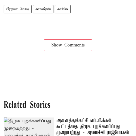
பிரதமர் மோடி
காங்கிரஸ்
கார்கே
Show Comments
Related Stories
அனைத்துக்கட்சி எம்.பி.க்கள்
கூட்டத்தை திமுக புறக்கணிப்பது
முறையற்றது - அமைச்சர் ராஜ்மோகன்