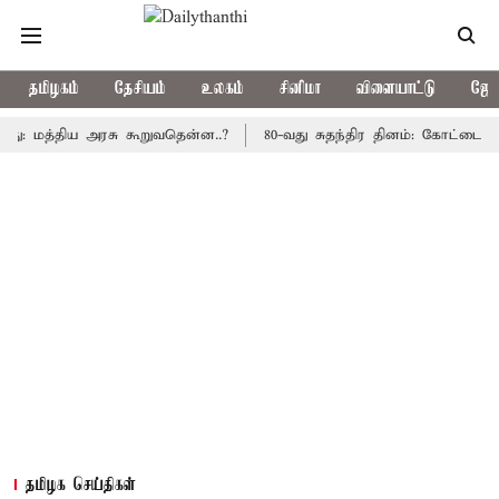
தமிழகம்
தேசியம்
உலகம்
சினிமா
விளையாட்டு
ஜோத
த்திய அரசு கூறுவதென்ன..?
80-வது சுதந்திர தினம்: கோட்டை கொத்தள
தமிழக செய்திகள்