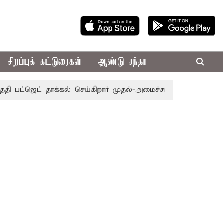
சிறப்புக் கட்டுரைகள்
ஆண்டு சந்தா
பட்ஜெட் தாக்கல் செய்கிறார் முதல்-அமைச்சர் ரங்கசாமி
எதிர்க