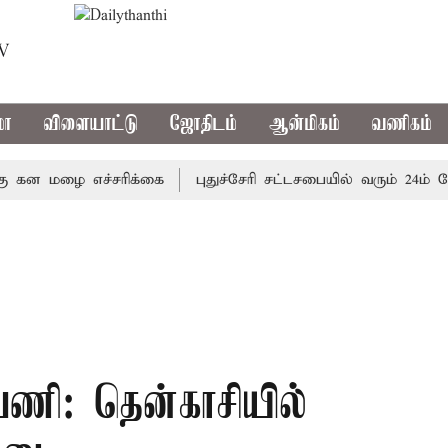
TV
மா
விளையாட்டு
ஜோதிடம்
ஆன்மிகம்
வணிகம்
 மழை எச்சரிக்கை
புதுச்சேரி சட்டசபையில் வரும் 24ம் தேதி 
 பணி: தென்காசியில்