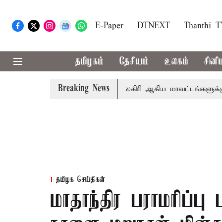
E-Paper
DTNEXT
Thanthi 
தமிழகம்
தேசியம்
உலகம்
சினி
Breaking News
் சங்கீதா
கோவை, தேனி,நீலகிரி ஆகிய மாவட்டங்களுக்கு கன
தமிழக செய்திகள்
மாதாந்திர பராமரிப்பு