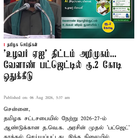
தமிழக செய்திகள்
'உழவர் ஏஐ' திட்டம் அறிமுகம்...
வேளாண் பட்ஜெட்டில் ரூ.2 கோடி
ஒதுக்கீடு
Published on
:
06 Aug 2026, 5:37 am
சென்னை,
தமிழக சட்டசபையில் நேற்று 2026-27-ம்
ஆண்டுக்கான த.வெ.க. அரசின் முதல் 'பட்ஜெட்'
தாக்கல் செய்யப்பட்டது. இந்த நிலையில்,