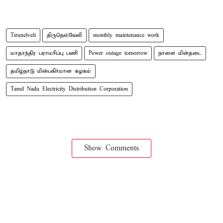
Tirunelveli
திருநெல்வேலி
monthly maintenance work
மாதாந்திர பராமரிப்பு பணி
Power outage tomorrow
நாளை மின்தடை
தமிழ்நாடு மின்பகிர்மான கழகம்
Tamil Nadu Electricity Distribution Corporation
Show Comments