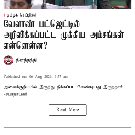
தமிழக செய்திகள்
வேளாண் பட்ஜெட்டில்
அறிவிக்கப்பட்ட முக்கிய அம்சங்கள்
என்னென்ன?
தினத்தந்தி
Published on
:
06 Aug 2026, 3:57 am
அவைக்குறிப்பில் இருந்து நீக்கப்பட வேண்டியது இருந்தால்...
-சபாநாயகர்
Read More