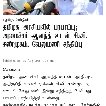
தமிழக செய்திகள்
தமிழக அரசியலில் பரபரப்பு;
அமைச்சர் ஆனந்த் உடன் சி.வி.
சண்முகம், வேலுமணி சந்திப்பு
Published on
:
06 Aug 2026, 7:35 am
சென்னை
தமிழக அமைச்சர் ஆனந்த் உடன், அ.தி.மு.க.
அதிருப்தி எம்.எல்.ஏ.க்கள் சி.வி. சண்முகம்,
எஸ்.பி. வேலுமணி இன்று சந்தித்து பேசியது
பரபரப்பு ஏற்படுத்தி உள்ளது.
தமிழகத்தில் நடந்து முடிந்த சட்டசபை தேர்தலில்