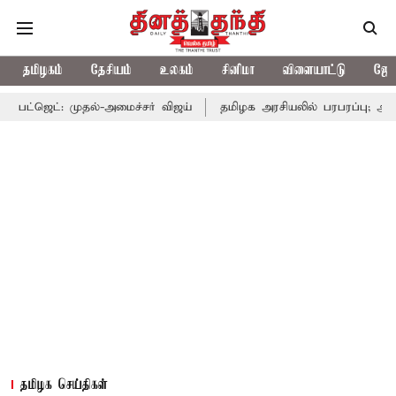
தமிழகம்
தேசியம்
உலகம்
சினிமா
விளையாட்டு
ஜோத
ுதல்-அமைச்சர் விஜய்
தமிழக அரசியலில் பரபரப்பு; அமைச்சர் ஆனந்த
தமிழக செய்திகள்