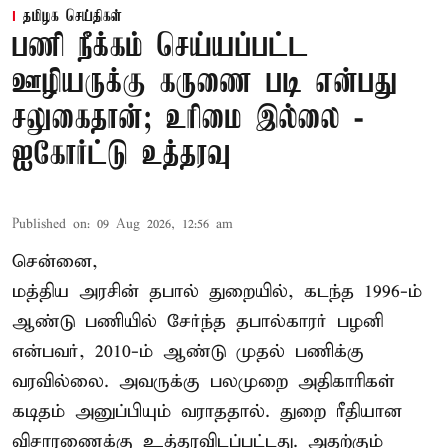
தமிழக செய்திகள்
பணி நீக்கம் செய்யப்பட்ட
ஊழியருக்கு கருணை படி என்பது
சலுகைதான்; உரிமை இல்லை -
ஐகோர்ட்டு உத்தரவு
Published on
:
09 Aug 2026, 12:56 am
சென்னை,
மத்திய அரசின் தபால் துறையில், கடந்த 1996-ம்
ஆண்டு பணியில் சேர்ந்த தபால்காரர் பழனி
என்பவர், 2010-ம் ஆண்டு முதல் பணிக்கு
வரவில்லை. அவருக்கு பலமுறை அதிகாரிகள்
கடிதம் அனுப்பியும் வராததால். துறை ரீதியான
விசாரணைக்கு உத்தரவிடப்பட்டது. அதற்கும்