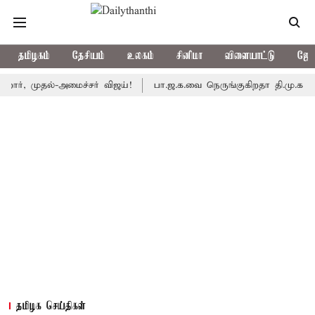
தமிழகம்
தேசியம்
உலகம்
சினிமா
விளையாட்டு
ஜோத
ுதல்-அமைச்சர் விஜய்!
பா.ஜ.க.வை நெருங்குகிறதா தி.மு.க.? அனைத்து
தமிழக செய்திகள்