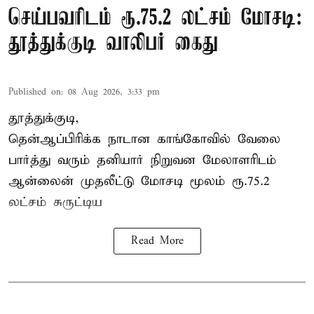
செய்பவரிடம் ரூ.75.2 லட்சம் மோசடி:
தூத்துக்குடி வாலிபர் கைது
Published on
:
08 Aug 2026, 3:33 pm
தூத்துக்குடி,
தென்ஆப்பிரிக்க நாடான
காங்கோ
வில் வேலை
பார்த்து வரும் தனியார் நிறுவன மேலாளரிடம்
ஆன்லைன் முதலீட்டு மோசடி மூலம் ரூ.75.2
லட்சம் சுருட்டிய
Read More