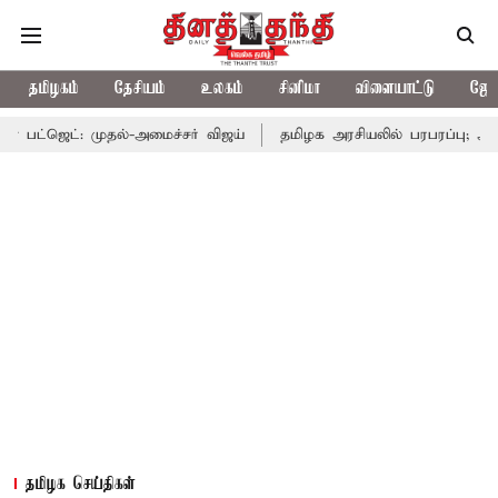
தமிழகம்
தேசியம்
உலகம்
சினிமா
விளையாட்டு
ஜோத
ுதல்-அமைச்சர் விஜய்
தமிழக அரசியலில் பரபரப்பு; அமைச்சர் ஆனந்த
தமிழக செய்திகள்