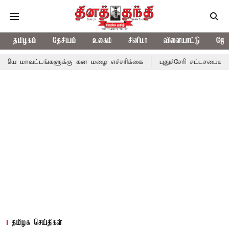
தமிழகம்
தேசியம்
உலகம்
சினிமா
விளையாட்டு
ஜோத
டங்களுக்கு கன மழை எச்சரிக்கை
புதுச்சேரி சட்டசபையில் வரும் 24ம
தமிழக செய்திகள்