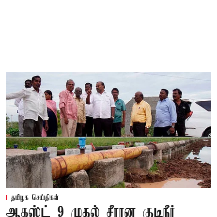
தமிழக செய்திகள்
ஆகஸ்ட் 9 முதல் சீரான குடிநீர்