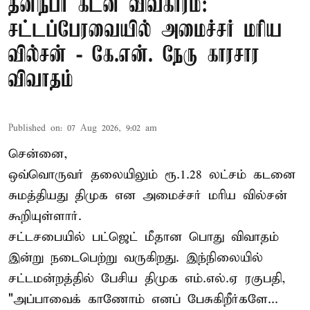
தனிநபர் கடன் விவகாரம்:
சட்டப்பேரவையில் அமைச்சர் மரிய
வில்சன் - கே.என். நேரு காரசார
விவாதம்
Published on
:
07 Aug 2026, 9:02 am
சென்னை,
ஒவ்வொருவர் தலையிலும் ரூ.1.28 லட்சம் கடனை
சுமத்தியது திமுக என அமைச்சர் மரிய வில்சன்
கூறியுள்ளார்.
சட்டசபையில் பட்ஜெட் மீதான பொது விவாதம்
இன்று நடைபெற்று வருகிறது. இந்நிலையில்
சட்டமன்றத்தில் பேசிய திமுக எம்.எல்.ஏ ரகுபதி,
"அப்பாவைக் காணோம் எனப் பேசுகிறீர்களே...