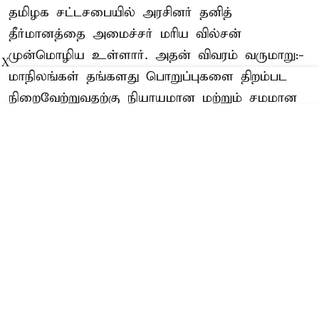
தமிழக சட்டசபையில் அரசினர் தனித்
தீர்மானத்தை அமைச்சர் மரிய வில்சன்
முன்மொழிய உள்ளார். அதன் விவரம் வருமாறு:-
X
மாநிலங்கள் தங்களது பொறுப்புகளை திறம்பட
நிறைவேற்றுவதற்கு நியாயமான மற்றும் சமமான
நிதிப் பகிர்வு முறை இன்றியமையாததாகும்.
தமிழ்நாடு தொடர்ச்சியான பொருளாதார வளர்ச் ...
Read More