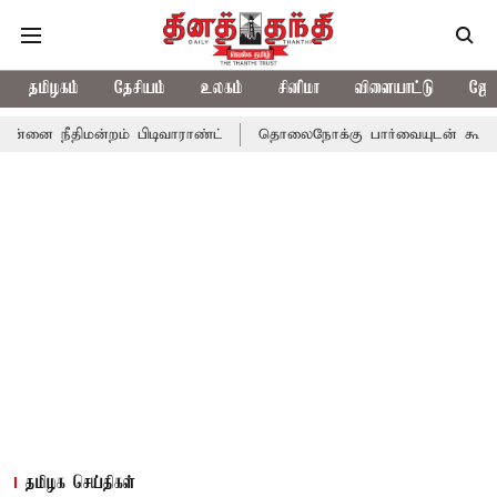
தமிழகம்
தேசியம்
உலகம்
சினிமா
விளையாட்டு
ஜோத
 நீதிமன்றம் பிடிவாராண்ட்
தொலைநோக்கு பார்வையுடன் கூடிய வேளா
தமிழக செய்திகள்