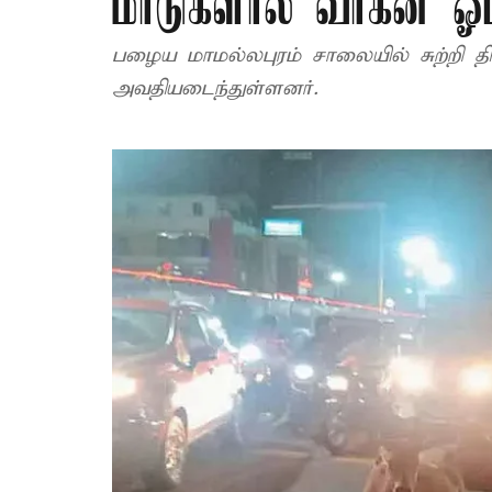
மாடுகளால் வாகன ஓட
பழைய மாமல்லபுரம் சாலையில் சுற்றி தி
அவதியடைந்துள்ளனர்.