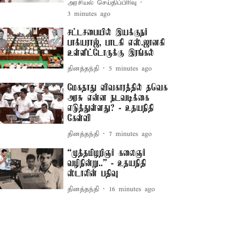
அரசியல் செய்திப்பிரிவு
3 minutes ago
சட்டசபையில் இயக்குநர்
பாக்யராஜ், பாடகி எஸ்.ஜானகி
உள்ளிட்டோருக்கு இரங்கல்
தினத்தந்தி
5 minutes ago
மேகதாது விவகாரத்தில் தவெக
அரசு என்ன நடவடிக்கை
எடுத்துள்ளது? - உதயநிதி
கேள்வி
தினத்தந்தி
7 minutes ago
“முத்தமிழறிஞர் கலைஞர்
வழிநின்று..” - உதயநிதி
ஸ்டாலின் பதிவு
தினத்தந்தி
16 minutes ago