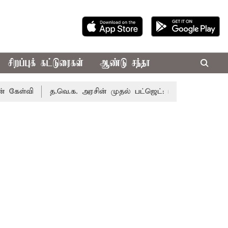
சிறப்புக் கட்டுரைகள்
ஆண்டு சந்தா
ி
த.வெ.க. அரசின் முதல் பட்ஜெட்: மாற்றமா?, தடுமாற்றமா?