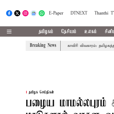
E-Paper
DTNEXT
Thanthi 
தமிழகம்
தேசியம்
உலகம்
சினி
Breaking News
தல்-அமைச்சர் விஜய் உரை
காவிரி விவகாரம்: தமிழகத்தில் அன
தமிழக செய்திகள்
பழைய மாமல்லபுரம் சா