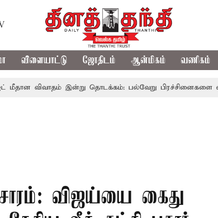
TV
மா
விளையாட்டு
ஜோதிடம்
ஆன்மிகம்
வணிகம்
 விவாதம் இன்று தொடக்கம்: பல்வேறு பிரச்சினைகளை எழுப்ப எதிர்
ிரசாரம்: விஜய்யை கைது