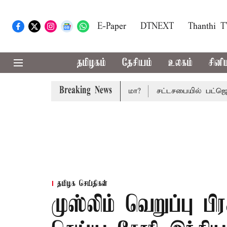
E-Paper
DTNEXT
Thanthi 
தமிழகம்
தேசியம்
உலகம்
சினி
Breaking News
ட்ஜெட்: மாற்றமா?, தடுமாற்றமா?
சட்டசபையில் பட்ஜெட் மீதான
தமிழக செய்திகள்
முஸ்லிம் வெறுப்பு ப