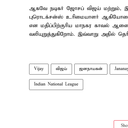
ஆகவே நடிகர் ஜோசப் விஜய் மற்றும், இய
புரொடக்சன்ஸ் உரிமையாளர் ஆகியோரை
என மதிப்பிற்குரிய மாநகர காவல் ஆணை
வலியுறுத்துகிறோம். இவ்வாறு அதில் தெரிவ
Vijay
விஜய்
ஜனநாயகன்
Janana
Indian National League
Sh