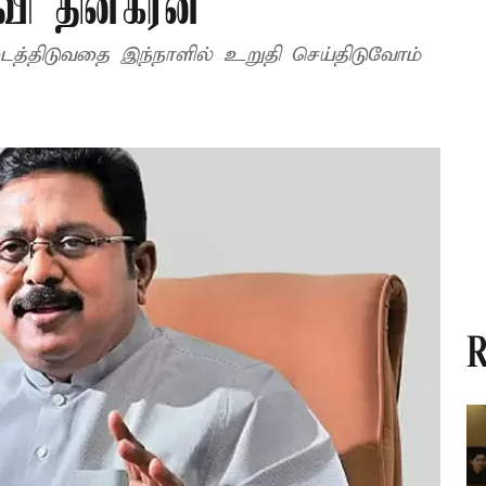
ிவி தினகரன்
டைத்திடுவதை இந்நாளில் உறுதி செய்திடுவோம்
R