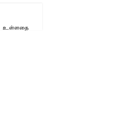
ெற உள்ளதை
ி நடக்க உள்ளது.
, மெரினாவில்