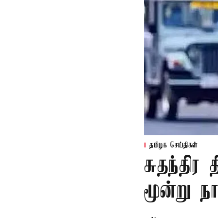
தமிழக செய்திகள்
சுதந்திர
மூன்று ந