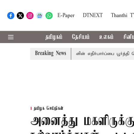
E-Paper
DTNEXT
Thanthi 
தமிழகம்
தேசியம்
உலகம்
சினி
Breaking News
் ஜே.சி.டி.பிரபாகர்
மக்களின் எதிர்பார்ப்பை பூர்த்தி செய்ய
தமிழக செய்திகள்
அனைத்து மகளிருக்கு