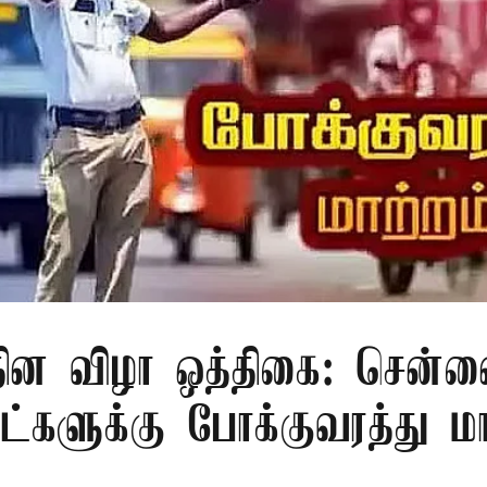
 தின விழா ஒத்திகை: சென்ன
ாட்களுக்கு போக்குவரத்து மா