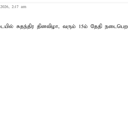
2026, 2:17 am
ில் சுதந்திர தினவிழா, வரும் 15ம் தேதி நடைப
ை, 11, 13 ஆகிய மூன்று நாட்கள், ஒத்திகை நிகழ்ச்ச
்களில் காலை 6 மணி முதல் ஒத்திகை முடியும் வரை
ற்றம் செய்யப்பட உள்ளது.
Read More