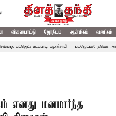
TV
மா
விளையாட்டு
ஜோதிடம்
ஆன்மிகம்
வணிகம்
ாத பட்ஜெட்; எடப்பாடி பழனிசாமி
பட்ஜெட்டில் தவெக அரசின் வா
ம் எனது மனமார்ந்த