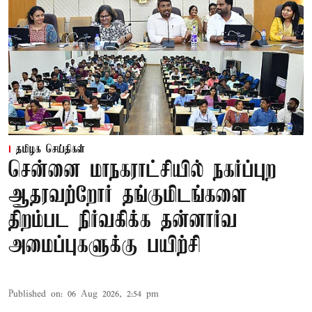
தமிழக செய்திகள்
சென்னை மாநகராட்சியில் நகர்ப்புற
ஆதரவற்றோர் தங்குமிடங்களை
திறம்பட நிர்வகிக்க தன்னார்வ
அமைப்புகளுக்கு பயிற்சி
Published on
:
06 Aug 2026, 2:54 pm