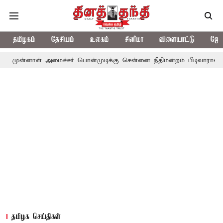
தமிழகம்
தேசியம்
உலகம்
சினிமா
விளையாட்டு
ஜோத
ள் அமைச்சர் பொன்முடிக்கு சென்னை நீதிமன்றம் பிடிவாராண்ட்
தொலை
தமிழக செய்திகள்