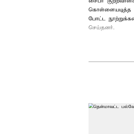
சைபர் குற்றவாள
கொள்ளையடித்த 
போட்ட நூற்றுக்
செய்தனர்.