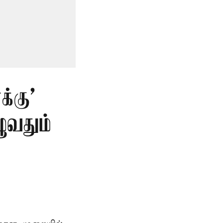
்கு’
ுவதும்