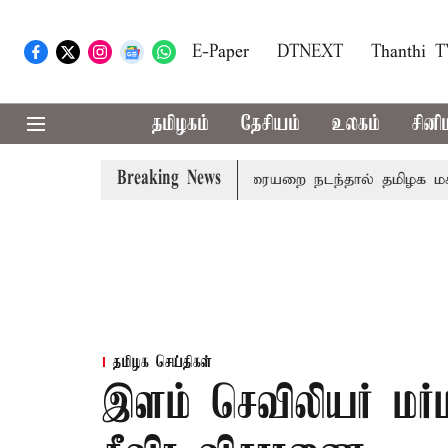
E-Paper
DTNEXT
Thanthi 
தமிழகம்
தேசியம்
உலகம்
சினி
Breaking News
மோடி இரங்கல்
தொகுதி மறுவரையறை நடந்தால் தமிழக மக்கள
தமிழக செய்திகள்
இளம் செவிலியர் மர்