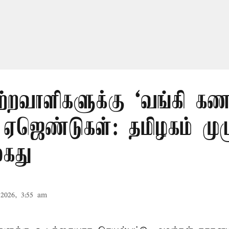
ற்றவாளிகளுக்கு ‘வங்கி கணக
 ஏஜெண்டுகள்: தமிழகம் முழ
கைது
2026, 3:55 am