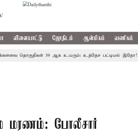
TV
மா
விளையாட்டு
ஜோதிடம்
ஆன்மிகம்
வணிகம்
வை தொகுதிகள் 59 ஆக உயரும்: உத்தேச பட்டியல் இதோ!
ம மரணம்: போலீசார்