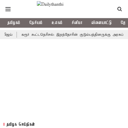
தமிழகம்
தேசியம்
உலகம்
சினிமா
விளையாட்டு
ஜோத
கரூர் கூட்டநெரிசல்: இறந்தோரின் குடும்பத்தினருக்கு அரசுப்பணி வழக்
தமிழக செய்திகள்