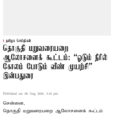
தமிழக செய்திகள்
தொகுதி மறுவரையறை
ஆலோசனைக் கூட்டம்: “ஓடும் நீரில்
கோலம் போடும் வீண் முயற்சி” –
இன்பதுரை
Published on
:
08 Aug 2026, 3:10 pm
சென்னை,
தொகுதி மறுவரையறை ஆலோசனைக் கூட்டம்