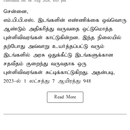
Published on
:
08 Aug 2026, 4:03 pm
சென்னை,
எம்.பி.பி.எஸ். இடங்களின் எண்ணிக்கை ஒவ்வொரு
ஆண்டும் அதிகரித்து வருவதை ஒட்டுமொத்த
புள்ளிவிவரங்கள் காட்டுகின்றன. இந்த நிலையில்
தற்போது அவ்வாறு உயர்த்தப்பட்டு வரும்
இடங்களில் அரசு ஒதுக்கீட்டு இடங்களுக்கான
சதவீதம் குறைந்து வருவதாக ஒரு
புள்ளிவிவரங்கள் சுட்டிக்காட்டுகிறது. அதன்படி,
2023-ல் 1 லட்சத்து 7 ஆயிரத்து 948
Read More