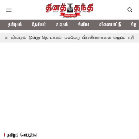
தமிழகம்
தேசியம்
உலகம்
சினிமா
விளையாட்டு
ஜோத
 இன்று தொடக்கம்: பல்வேறு பிரச்சினைகளை எழுப்ப எதிர்க்கட்சிகள் திட்
தமிழக செய்திகள்