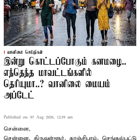
வானிலை செய்திகள்
இன்று கொட்டப்போகும் கனமழை..
எந்தெந்த மாவட்டங்களில்
தெரியுமா..? வானிலை மையம்
அப்டேட்
Published on
:
07 Aug 2026, 12:59 am
சென்னை,
சென்னை, திருவள்ளூர், காஞ்சிபுரம், செங்கல்பட்டு