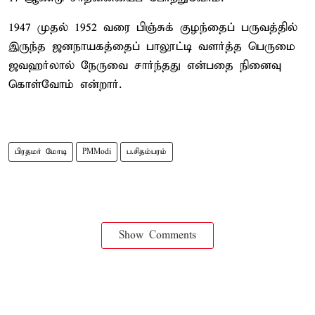
1947 முதல் 1952 வரை பிஞ்சுக் குழந்தைப் பருவத்தில்
இருந்த ஜனநாயகத்தைப் பாலூட்டி வளர்த்த பெருமை
ஜவஹர்லால் நேருவை சார்ந்தது என்பதை நினைவு
கொள்வோம் என்றார்.
பிரதமர் மோடி
PMModi
ப.சிதம்பரம்
Show Comments