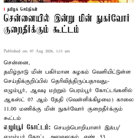
தமிழக செய்திகள்
சென்னையில் இன்று மின் நுகர்வோர்
குறைதீர்க்கும் கூட்டம்
Published on
:
07 Aug 2026, 1:13 am
சென்னை,
தமிழ்நாடு மின் பகிர்மான கழகம் வெளியிட்டுள்ள
செய்திக்குறிப்பில் தெரிவித்திருப்பதாவது;-
எழும்பூர், ஆவடி மற்றும் பெரம்பூர் கோட்டங்களில்
ஆகஸ்ட் 07 ஆம் தேதி (வெள்ளிக்கிழமை) காலை
11.00 மணிக்கு மின் நுகர்வோர் குறைதீர்க்கும்
கூட்டம்
எழும்பூர் கோட்டம்:
செயற்பொறியாளர் இ&ப/
எழும்பூர் கோட்ட அலுவலகம், எண். 53,