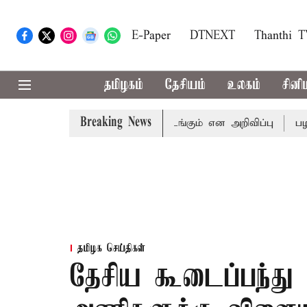
E-Paper
DTNEXT
Thanthi 
தமிழகம்
தேசியம்
உலகம்
சினி
Breaking News
ூட்டத்தொடர் வரும் 24ம் தொடங்கும் என அறிவிப்பு
பழனிகோவில
தமிழக செய்திகள்
தேசிய கூடைப்பந்து