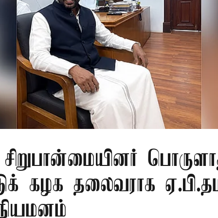
ு சிறுபான்மையினர் பொருளா
டுக் கழக தலைவராக ஏ.பி.தம
 நியமனம்