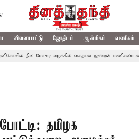
TV
மா
விளையாட்டு
ஜோதிடம்
ஆன்மிகம்
வணிகம்
் நில மோசடி வழக்கில் கைதான ஜஸ்டின் மணிகண்டன் மருத்த
 போட்டி: தமிழக