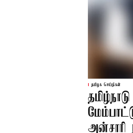
தமிழக செய்திகள்
தமிழ்நாட
மேம்பாட்
அன்சாரி