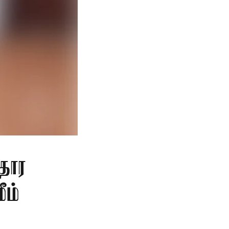
தார
ீம்