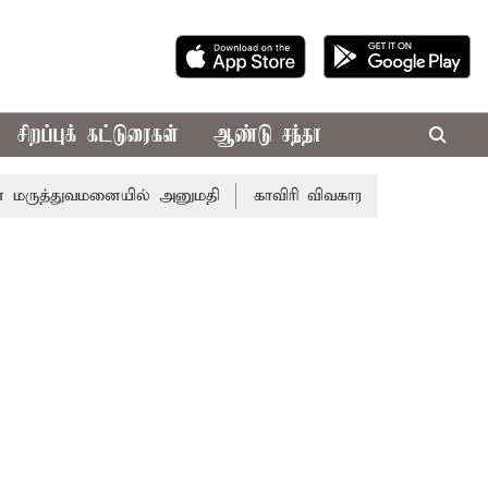
சிறப்புக் கட்டுரைகள்
ஆண்டு சந்தா
ுவமனையில் அனுமதி
காவிரி விவகாரம்: சட்டசபையில் முதல்-