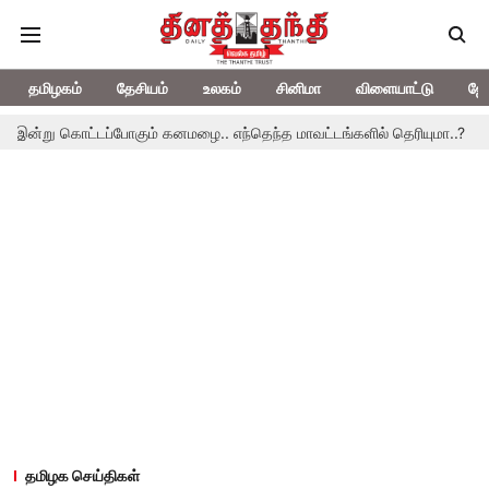
தமிழகம்
தேசியம்
உலகம்
சினிமா
விளையாட்டு
ஜோ
்டப்போகும் கனமழை.. எந்தெந்த மாவட்டங்களில் தெரியுமா..?
தமிழகத்திற
தமிழக செய்திகள்