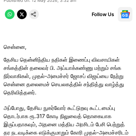
Published on
:
12 May 2026, 3:32 am
Follow Us
சென்னை,
தேசிய தென்னிந்திய நதிகள் இணைப்பு விவசாயிகள்
சங்கத்தின் தலைவர் பி. அய்யாக்கண்ணு மற்றும் சங்க
நிர்வாகிகள், முதல்-அமைச்சர் ஜோசப் விஜய்யை நேற்று
சென்னை தலைமைச் செயலகத்தில் சந்தித்து வாழ்த்து
தெரிவித்தனர்.
அப்போது, தேசிய நுகர்வோர் கூட்டுறவு கூட்டமைப்பு
தொடர்பாக ரூ.317 கோடி நிலுவைத் தொகையாக
இருப்பதாகவும், அதனை மத்திய அரசிடம் பேசி பெற்றுத்
தர நடவடிக்கை எடுக்குமாறும் கோரி முதல்-அமைச்சரிடம்