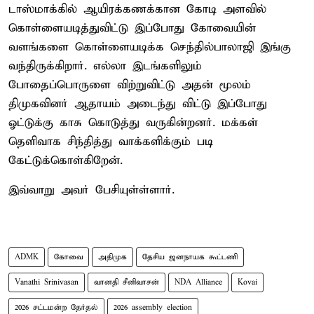
டாஸ்மாக்கில் ஆயிரக்கணக்கான கோடி அளவில்
கொள்ளையடித்துவிட்டு இப்போது கோவையின்
வளங்களை கொள்ளையடிக்க செந்தில்பாலாஜி இங்கு
வந்திருக்கிறார். எல்லா இடங்களிலும்
போதைப்பொருளை விற்றுவிட்டு அதன் மூலம்
திமுகவினர் ஆதாயம் அடைந்து விட்டு இப்போது
ஓட்டுக்கு காசு கொடுத்து வருகின்றனர். மக்கள்
தெளிவாக சிந்தித்து வாக்களிக்கும் படி
கேட்டுக்கொள்கிறேன்.
இவ்வாறு அவர் பேசியுள்ள்ளார்.
ADMK
கோவை
அதிமுக
தேசிய ஜனநாயக கூட்டணி
Vanathi Srinivasan
வானதி சீனிவாசன்
NDA Alliance
Kovai
2026 சட்டமன்ற தேர்தல்
2026 assembly election