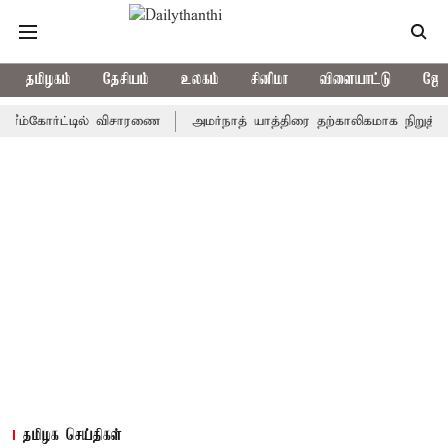
தமிழகம்
தேசியம்
உலகம்
சினிமா
விளையாட்டு
ஜோத
கோர்ட்டில் விசாரணை
அமர்நாத் யாத்திரை தற்காலிகமாக நிறுத்தம்
இ
தமிழக செய்திகள்