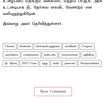
உழைப்பை மதிக்கும் வகையில், மத்திய பா.ஜ.க. அரசு
உடனடியாக நீட் தேர்வை கைவிட வேண்டும் என
வலியுறுத்துகிறேன்.
இவ்வாறு அவர் தெரிவித்துள்ளார்.
Chennai
சென்னை
செல்வப்பெருந்தகை
காங்கிரஸ்
Congress
cancellation
condemnation
கண்டனம்
Announcement
அறிவிப்பு
நீட் தேர்வு
NEET Exam
ரத்து
leader
தலைவர்
Selvaperunthakai
Show Comments