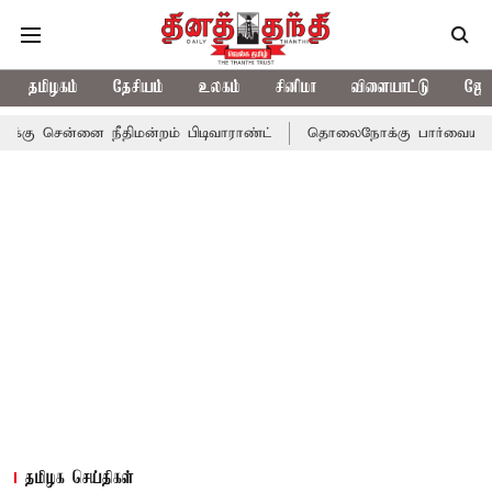
தமிழகம்
தேசியம்
உலகம்
சினிமா
விளையாட்டு
ஜோத
ை நீதிமன்றம் பிடிவாராண்ட்
தொலைநோக்கு பார்வையுடன் கூடிய வேளா
தமிழக செய்திகள்