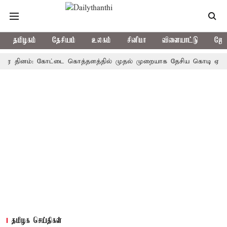
தமிழகம்
தேசியம்
உலகம்
சினிமா
விளையாட்டு
ஜோத
தினம்: கோட்டை கொத்தளத்தில் முதல் முறையாக தேசிய கொடி ஏற்றுகிறார், 
தமிழக செய்திகள்