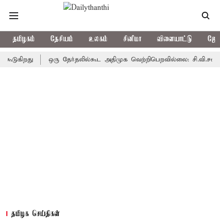
தமிழகம்
தேசியம்
உலகம்
சினிமா
விளையாட்டு
ஜோத
ிறது
ஒரு தேர்தலில்கூட அதிமுக வெற்றிபெறவில்லை: சி.வி.சண்முகம்
தமிழக செய்திகள்