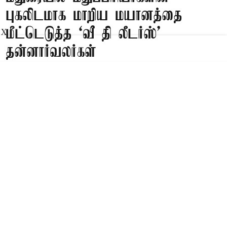
புகலிடமாக மாறிய மயானத்தை
மீட்டெடுத்த ‘வீ தி லீடர்ஸ்’
X
தன்னார்வலர்கள்
Published on
:
10 Aug 2026, 7:12 am
மதுரை,
மதுரையில் மதுப்பிரியர்களின் புகலிடமாக மாறிய
மயானத்தை ‘வீ தி லீடர்ஸ்’ அமைப்பின்
தன்னார்வாலர்கள் மீட்டெடுத்தனர்.
Read More