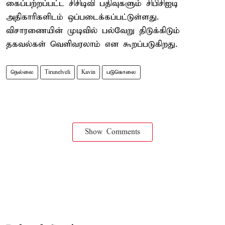
கைப்பற்றப்பட்ட சிசிடிவி பதிவுகளும் சிபிசிஐடி
அதிகாரிகளிடம் ஒப்படைக்கப்பட்டுள்ளது.
விசாரணையின் முடிவில் பல்வேறு திடுக்கிடும்
தகவல்கள் வெளிவரலாம் என கூறப்படுகிறது.
நெல்லை
Tirunelveli
Kavin
படுகொலை
Show Comments