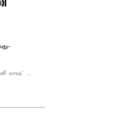
ணை
து:-
ி மாவட் ...