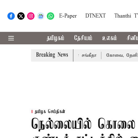
E-Paper
DTNEXT
Thanthi 
தமிழகம்
தேசியம்
உலகம்
சினி
Breaking News
்து வழக்கை வாபஸ் பெற்றார் சங்கீதா
கோவை, தேனி,நீலகிரி ஆ
தமிழக செய்திகள்
நெல்லையில் கொலை 