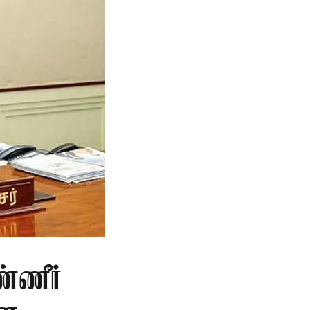
்ணீர்