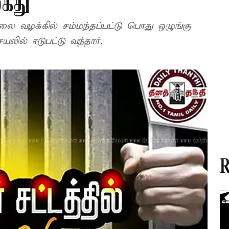
கைது
 வழக்கில் சம்மந்தப்பட்டு பொது ஒழுங்கு
யலில் ஈடுபட்டு வந்தார்.
R