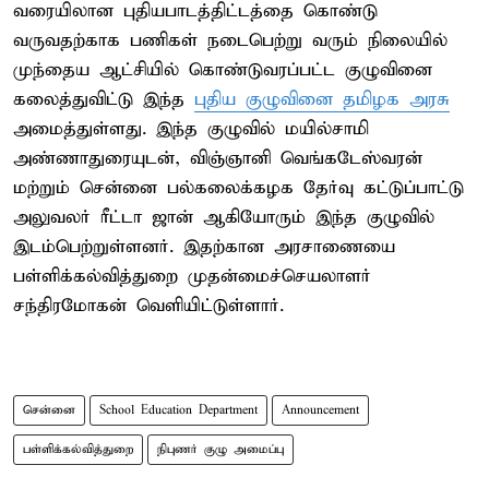
வரையிலான புதியபாடத்திட்டத்தை கொண்டு
வருவதற்காக பணிகள் நடைபெற்று வரும் நிலையில்
முந்தைய ஆட்சியில் கொண்டுவரப்பட்ட குழுவினை
கலைத்துவிட்டு இந்த
புதிய குழுவினை தமிழக அரசு
அமைத்துள்ளது. இந்த குழுவில் மயில்சாமி
அண்ணாதுரையுடன், விஞ்ஞானி வெங்கடேஸ்வரன்
மற்றும் சென்னை பல்கலைக்கழக தேர்வு கட்டுப்பாட்டு
அலுவலர் ரீட்டா ஜான் ஆகியோரும் இந்த குழுவில்
இடம்பெற்றுள்ளனர். இதற்கான அரசாணையை
பள்ளிக்கல்வித்துறை முதன்மைச்செயலாளர்
சந்திரமோகன் வெளியிட்டுள்ளார்.
சென்னை
School Education Department
Announcement
பள்ளிக்கல்வித்துறை
நிபுணர் குழு அமைப்பு