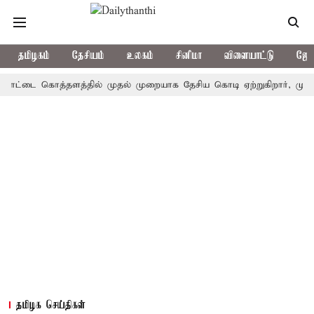
தமிழகம்
தேசியம்
உலகம்
சினிமா
விளையாட்டு
ஜோத
டை கொத்தளத்தில் முதல் முறையாக தேசிய கொடி ஏற்றுகிறார், முதல்-அமைச
தமிழக செய்திகள்