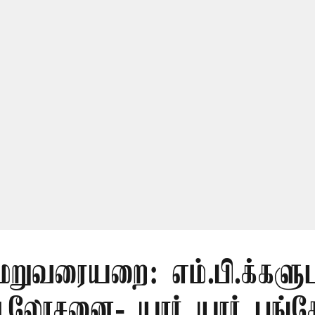
மறுவரையறை: எம்.பி.க்களு
லோசனை- யார் யார் பங்கேற