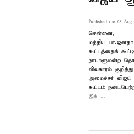
Published on
:
08 Aug 
சென்னை,
மத்திய பா.ஜனத
கூட்டத்தைக் கூட
நாடாளுமன்ற தொக
விவகாரம் குறித்
அமைச்சர் விஜய
கூட்டம் நடைபெற்ற
இக் ...