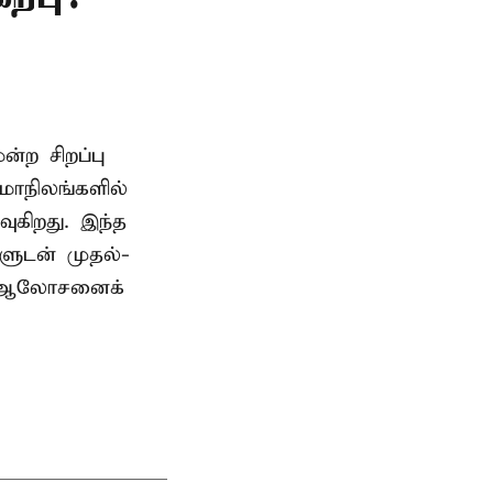
ற சிறப்பு
மாநிலங்களில்
ுகிறது. இந்த
களுடன் முதல்-
் ஆலோசனைக்