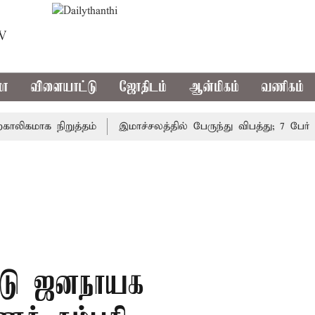
TV
மா
விளையாட்டு
ஜோதிடம்
ஆன்மிகம்
வணிகம்
மாக நிறுத்தம்
இமாச்சலத்தில் பேருந்து விபத்து; 7 பேர் பலி
ோடு ஜனநாயக