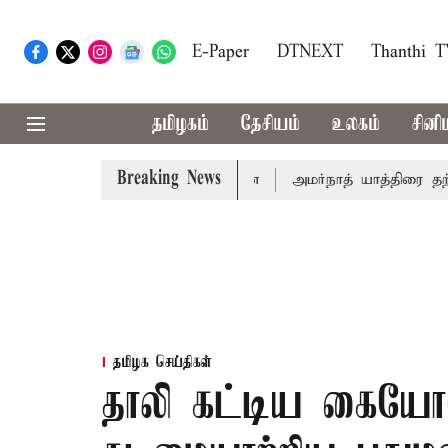
E-Paper
DTNEXT
Thanthi 
தமிழகம்
தேசியம்
உலகம்
சினி
Breaking News
தேதி சுப்ரீம்கோர்ட்டில் விசாரணை
அமர்நாத் யாத்திரை தற்காலிக
தமிழக செய்திகள்
தாலி கட்டிய கைய