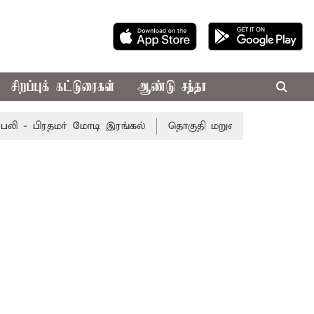
சிறப்புக் கட்டுரைகள்
ஆண்டு சந்தா
 - பிரதமர் மோடி இரங்கல்
தொகுதி மறுவரையறை நடந்தால் தம