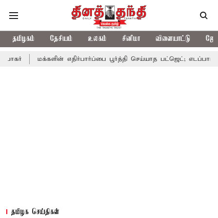
தமிழகம்
தேசியம்
உலகம்
சினிமா
விளையாட்டு
ஜோத
க்களின் எதிர்பார்ப்பை பூர்த்தி செய்யாத பட்ஜெட்; எடப்பாடி பழனிசாமி
தமிழக செய்திகள்