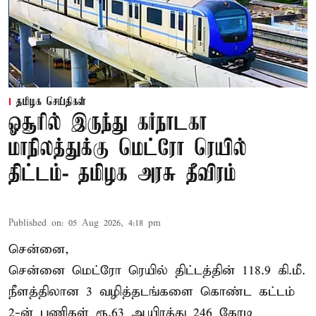
தமிழக செய்திகள்
ஓசூரில் இருந்து கர்நாடகா
மாநிலத்துக்கு மெட்ரோ ரெயில்
திட்டம்- தமிழக அரசு தீவிரம்
Published on
:
05 Aug 2026, 4:18 pm
சென்னை,
சென்னை மெட்ரோ ரெயில் திட்டத்தின் 118.9 கி.மீ.
நீளத்திலான 3 வழித்தடங்களை கொண்ட கட்டம்
2-ன் பணிகள் ரூ.63 ஆயிரத்து 246 கோடி