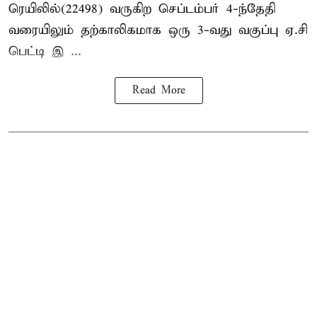
ரெயிலில்(22498) வருகிற செப்டம்பர் 4-ந்தேதி
வரையிலும் தற்காலிகமாக ஒரு 3-வது வகுப்பு ஏ.சி
பெட்டி இ ...
Read More