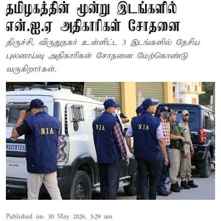
தமிழகத்தின் மூன்று இடங்களில்
என்.ஐ.ஏ அதிகாரிகள் சோதனை
திருச்சி, விருதுநகர் உள்ளிட்ட 3 இடங்களில் தேசிய
புலனாய்வு அதிகாரிகள் சோதனை மேற்கொண்டு
வருகிறார்கள்.
Published on
:
30 May 2026, 5:29 am