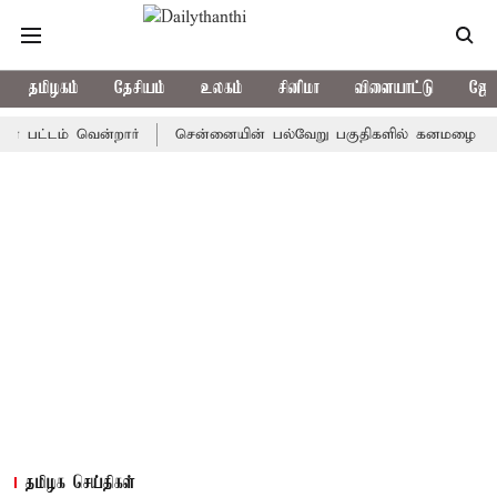
தமிழகம்
தேசியம்
உலகம்
சினிமா
விளையாட்டு
ஜோத
ட்டம் வென்றார்
சென்னையின் பல்வேறு பகுதிகளில் கனமழை
டி
தமிழக செய்திகள்