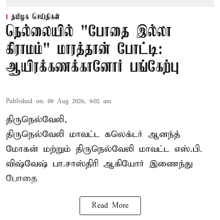
தமிழக செய்திகள்
நெல்லையில் "போதை இல்லா
கிராமம்" மாரத்தான் போட்டி:
ஆயிரக்கணக்கானோர் பங்கேற்பு
Published on
:
09 Aug 2026, 9:02 am
திருநெல்வேலி,
திருநெல்வேலி
மாவட்ட கலெக்டர் ஆனந்த்
மோகன் மற்றும் திருநெல்வேலி மாவட்ட எஸ்.பி.
விஷ்வேஷ் பா.சாஸ்திரி ஆகியோர் இணைந்து
போதை
Read More