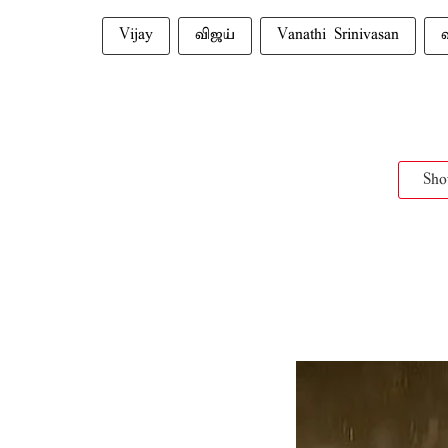
Vijay
விஜய்
Vanathi Srinivasan
Sh