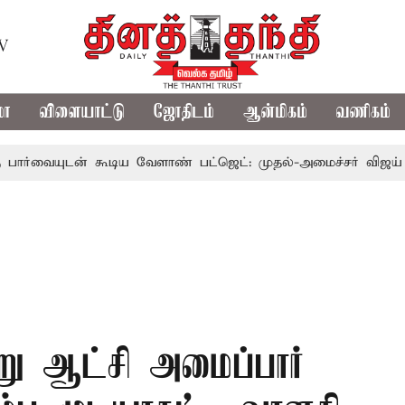
TV
மா
விளையாட்டு
ஜோதிடம்
ஆன்மிகம்
வணிகம்
் கூடிய வேளாண் பட்ஜெட்: முதல்-அமைச்சர் விஜய்
தமிழக 
று ஆட்சி அமைப்பார்