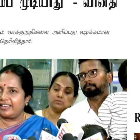
்ப முடியாது’ - வானதி
ளும் வாக்குறுதிகளை அளிப்பது வழக்கமான
ரிவித்தார்.
R