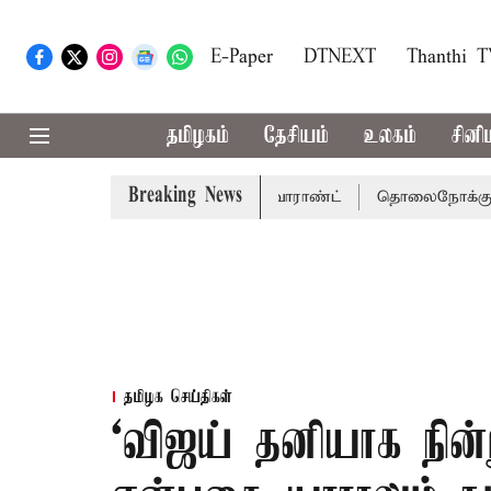
E-Paper
DTNEXT
Thanthi 
தமிழகம்
தேசியம்
உலகம்
சினி
Breaking News
சென்னை நீதிமன்றம் பிடிவாராண்ட்
தொலைநோக்கு பார்வையுடன
தமிழக செய்திகள்
‘விஜய் தனியாக நின்