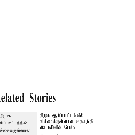
elated Stories
திமுக ஆர்ப்பாட்டத்தில்
சர்ச்சைக்குள்ளான உதயநிதி
ஸ்டாலினின் பேச்சு