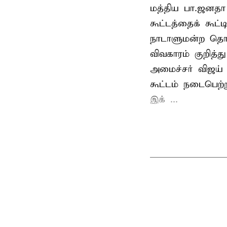
மத்திய பா.ஜனத
கூட்டத்தைக் கூட
நாடாளுமன்ற தொக
விவகாரம் குறித்
அமைச்சர் விஜய
கூட்டம் நடைபெற்ற
இக் ...