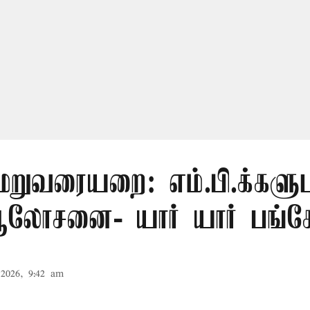
மறுவரையறை: எம்.பி.க்களு
லோசனை- யார் யார் பங்கேற
2026, 9:42 am