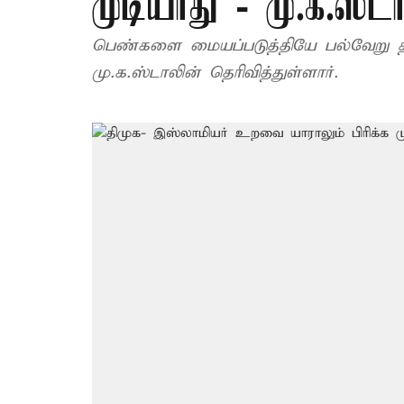
முடியாது - மு.க.ஸ்டா
பெண்களை மையப்படுத்தியே பல்வேறு தி
மு.க.ஸ்டாலின் தெரிவித்துள்ளார்.