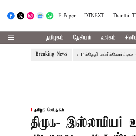
E-Paper
DTNEXT
Thanthi 
தமிழகம்
தேசியம்
உலகம்
சினி
Breaking News
ருக்கு அரசுப்பணி வழக்கு; வரும் 14ம்தேதி சுப்ரீம்கோர்ட்டில் வி
தமிழக செய்திகள்
திமுக- இஸ்லாமியர் 