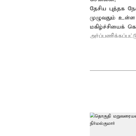
தேசிய புத்தக ந
முழுவதும் உள்ள 
மகிழ்ச்சியைக் க
அர்ப்பணிக்கப்பட