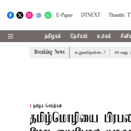
E-Paper
DTNEXT
Thanthi 
தமிழகம்
தேசியம்
உலகம்
சினி
Breaking News
வசூலிக்கப்படாது: மத்திய அரசு கூறுவதென்ன..?
80-வது சுதந்
தமிழக செய்திகள்
தமிழ்மொழியை பிரபலம