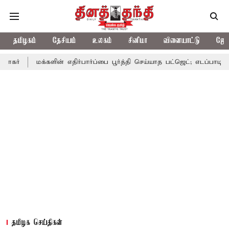
தமிழகம்
தேசியம்
உலகம்
சினிமா
விளையாட்டு
ஜோத
க்களின் எதிர்பார்ப்பை பூர்த்தி செய்யாத பட்ஜெட்; எடப்பாடி பழனிசாமி
தமிழக செய்திகள்