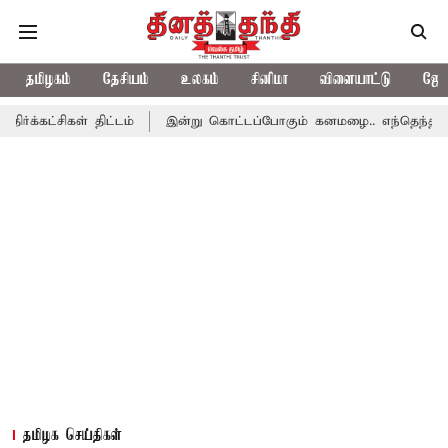
தமிழகம்
தேசியம்
உலகம்
சினிமா
விளையாட்டு
ஜோத
் திட்டம்
இன்று கொட்டப்போகும் கனமழை.. எந்தெந்த மாவட்டங்களில்
தமிழக செய்திகள்