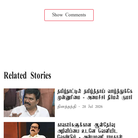
Show Comments
Related Stories
தமிழ்நாட்டில் தமிழ்த்தாய் வாழ்த்துக்கே
முன்னுரிமை - அமைச்சர் நிர்மல் குமார்
தினத்தந்தி
28 Jul 2026
காவலர்களுக்கான ஆள்தேர்வு
அறிவிப்பை உடனே வெளியிட
வேண்டும் - அன்புமணி ராமதாஸ்